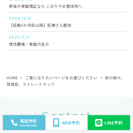
産後の骨盤矯正なら こおりやま整体院へ
2024.10.31
【妊娠5カ月目以降】妊婦さん整体
2025.11.11
慢性腰痛・骨盤の歪み
HOME
>
ご覧になりたいぺージをお選びください
>
首の痛み、
頚椎症、ストレートネック
Contact
電話予約
WEB予約
LINE予約
お問い合わせ