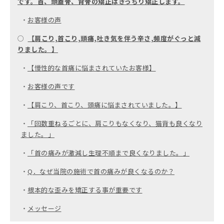
です。首、頭蓋骨、背骨の矯正はきっちり矯正します。
・
お客様の声
○
【肩こり,首こり,頭痛,吐き気を伴う辛さ,頻度がぐっと減
りました。】
・
【慢性的な首痛に悩まされていたお客様】
・
お客様の声です
・
【肩こり、首こり、頭痛に悩まされていました。】
・
「回数重ねるごとに、肩こりもなくなり、猫背も良くなり
ました。」
・
「首の痛みが激減し生理不順まで良くなりました。」
・
Q．なぜ当院の施術で首の痛みが良くなるのか？
・
根本的な歪みを矯正する事が重要です
・
メッセージ