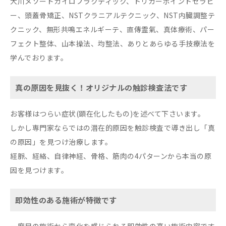
大川メソードカイロプラクティック、トリガーポイントセラピ
ー、頭蓋骨矯正、NSTクラニアルテクニック、NST内臓調整テ
クニック、無形共鳴エネルギーテ、直傳霊氣、真体療術、パー
フェクト整体、山本操法、均整法、ありとあらゆる手技療法を
学んでおります。
真の原因を見抜く！オリジナルの触診検査法です
お客様はつらい症状(顕在化したもの)を述べて下さいます。
しかし専門家ならではの潜在的原因を触診検査で導き出し「真
の原因」を見つけ治療します。
経脈、経絡、自律神経、骨格、筋肉の4パターンから本当の原
因を見つけます。
即効性のある施術が特徴です