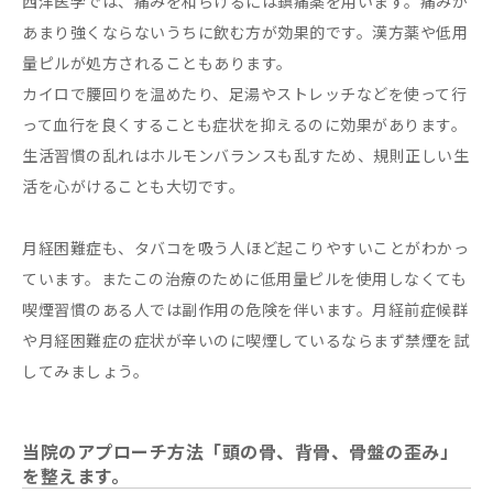
西洋医学では、痛みを和らげるには鎮痛薬を用います。痛みが
あまり強くならないうちに飲む方が効果的です。漢方薬や低用
量ピルが処方されることもあります。
カイロで腰回りを温めたり、足湯やストレッチなどを使って行
って血行を良くすることも症状を抑えるのに効果があります。
生活習慣の乱れはホルモンバランスも乱すため、規則正しい生
活を心がけることも大切です。
月経困難症も、タバコを吸う人ほど起こりやすいことがわかっ
ています。またこの治療のために低用量ピルを使用しなくても
喫煙習慣のある人では副作用の危険を伴います。月経前症候群
や月経困難症の症状が辛いのに喫煙しているならまず禁煙を試
してみましょう。
当院のアプローチ方法「頭の骨、背骨、骨盤の歪み」
を整えます。