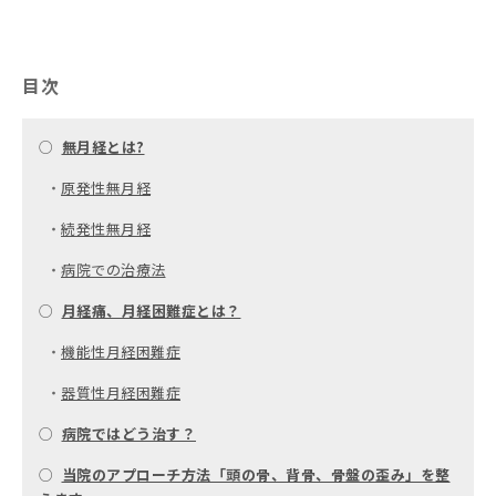
目次
○
無月経とは?
・
原発性無月経
・
続発性無月経
・
病院での治療法
○
月経痛、月経困難症とは？
・
機能性月経困難症
・
器質性月経困難症
○
病院ではどう治す？
○
当院のアプローチ方法「頭の骨、背骨、骨盤の歪み」を整